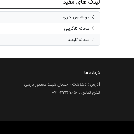
لینک های مفید
اتوماسیون اداری
سامانه کارگزینی
سامانه کارمند
درباره ما
آدرس : دهدشت - خیابان شهید مسکور پارسی
تلفن تماس :
074-32267650